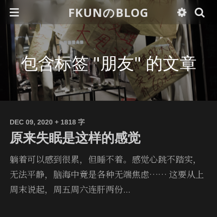
FKUNのBLOG
包含标签 "朋友" 的文章
DEC 09, 2020
+ 1818 字
原来失眠是这样的感觉
躺着可以感到很累，但睡不着。感觉心跳不踏实，
无法平静，脑海中竟是各种无端焦虑…… 这要从上
周末说起，周五周六连肝两份...