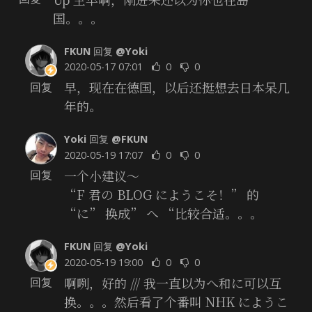
国。。。
FKUN
回复
@Yoki
2020-05-17 07:01
0
0
早，现在在德国，以后还挺想去日本呆几
回复
年的。
Yoki
回复
@FKUN
2020-05-19 17:07
0
0
一个小建议～
回复
“F 君の BLOG にようこそ！” 的
“に” 换成” へ “比较合适。。。
FKUN
回复
@Yoki
2020-05-19 19:00
0
0
啊咧，好的 /// 我一直以为へ和に可以互
回复
换。。。然后看了个番叫 NHK にようこ