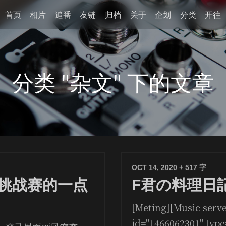
首页
相片
追番
友链
归档
关于
企划
分类
开往
分类 "杂文" 下的文章
OCT 14, 2020
+ 517 字
挑战赛的一点
F君の料理日
[Meting][Music serv
id="1466062301" typ