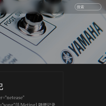
搜索
記
er="netease"
e="song"/][/Meting] 随便记录