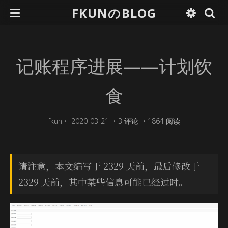
FKUNのBLOG
记账程序进展——计划饮
食
fkun
•
2020-03-21
•
3 评论
•
1864 阅读
请注意，本文编写于 2329 天前，最后修改于
2329 天前，其中某些信息可能已经过时。