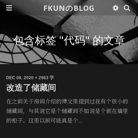
FKUNのBLOG
包含标签 "代码" 的文章
DEC 08, 2020
+ 2963 字
改造了储藏间
在之前关于房间介绍的博文里提到过我有个很小的
储藏间，与其说它是个储藏间不如说是个嵌在墙里
的柜子。这里以前可能真是个...