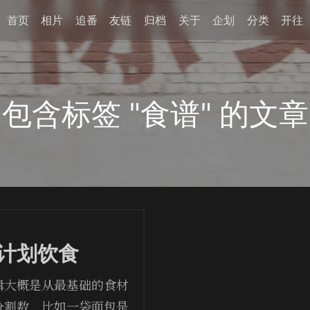
首页
相片
追番
友链
归档
关于
企划
分类
开往
包含标签 "食谱" 的文章
计划饮食
辑大概是从最基础的食材
分割数，比如一袋面包是