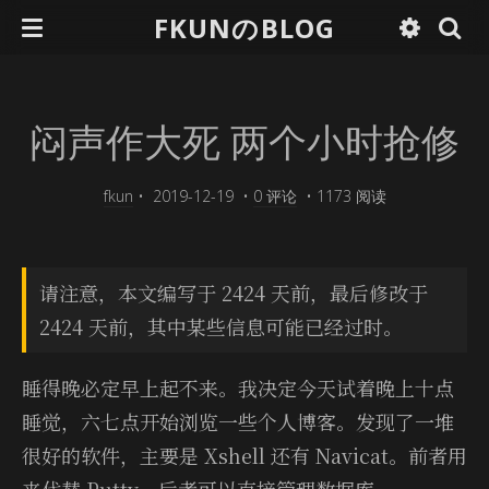
FKUNのBLOG
闷声作大死 两个小时抢修
fkun
•
2019-12-19
•
0 评论
•
1173 阅读
请注意，本文编写于 2424 天前，最后修改于
2424 天前，其中某些信息可能已经过时。
睡得晚必定早上起不来。我决定今天试着晚上十点
睡觉，六七点开始浏览一些个人博客。发现了一堆
很好的软件，主要是 Xshell 还有 Nav­i­cat。前者用
来代替 Putty，后者可以直接管理数据库。