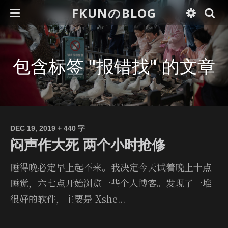
FKUNのBLOG
包含标签 "报错找" 的文章
DEC 19, 2019
+ 440 字
闷声作大死 两个小时抢修
睡得晚必定早上起不来。我决定今天试着晚上十点
睡觉，六七点开始浏览一些个人博客。发现了一堆
很好的软件，主要是 Xshe...