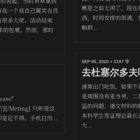
频活动说起，当时有幸拿到
概是之前太闲了，现在
有我一个我自己属实也没
西，时间安排的很满，
有很多大佬。活动结束
触群...
发来的包裹。然而，那时
SEP 05, 2020
+ 2197 字
去杜塞尔多夫
通常出门吃饭，如果不
是周围没有麦当劳，二
ease"
证的问题，递交材料的
g"/][/Meting] 只听说这
本科学生签证理论最长
是记不得。手机日历...
大...