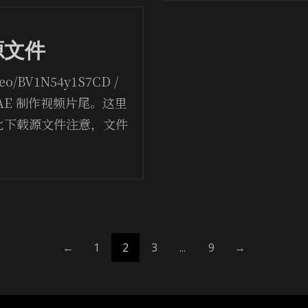
源文件
ideo/BV1N54y1S7CD /
AE 制作视频片尾。这里
此下载源文件注意，文件
←
1
2
3
...
9
→