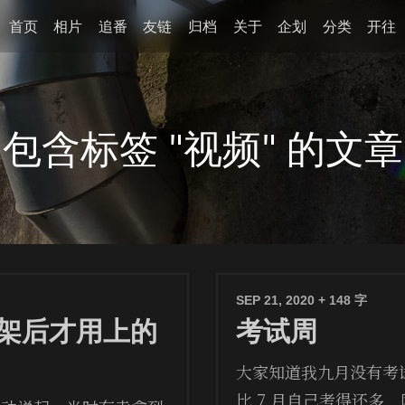
首页
相片
追番
友链
归档
关于
企划
分类
开往
包含标签 "视频" 的文章
SEP 21, 2020
+ 148 字
架后才用上的
考试周
大家知道我九月没有考试
比 7 月自己考得还多