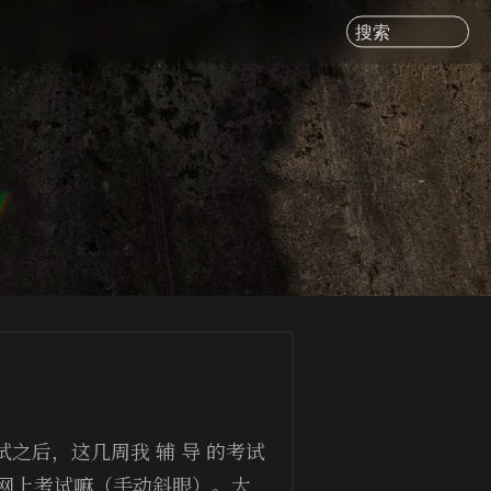
搜索
之后，这几周我 辅 导 的考试
，网上考试嘛（手动斜眼）。大