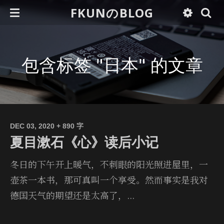
FKUNのBLOG
包含标签 "日本" 的文章
DEC 03, 2020
+ 890 字
夏目漱石《心》读后小记
冬日的下午开上暖气，不刺眼的阳光照进屋里，一
壶茶一本书，那可真叫一个享受。然而事实是我对
德国天气的期望还是太高了，...