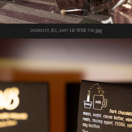
20200219_R3_3497-LR WEB 750.jpg