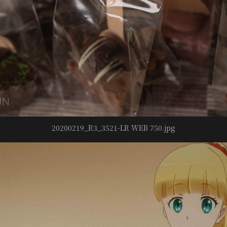
20200219_R3_3521-LR WEB 750.jpg