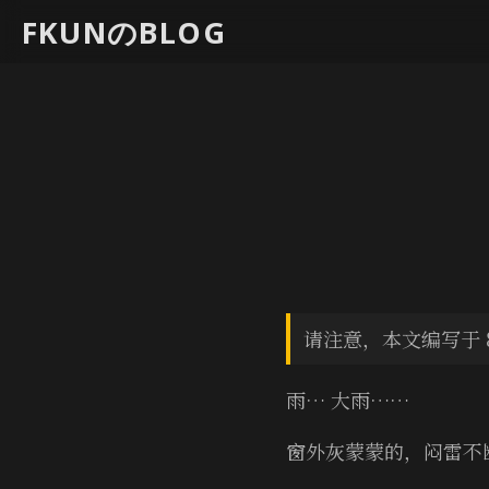
FKUNのBLOG
请注意，本文编写于 
雨… 大雨……
窗外灰蒙蒙的，闷雷不