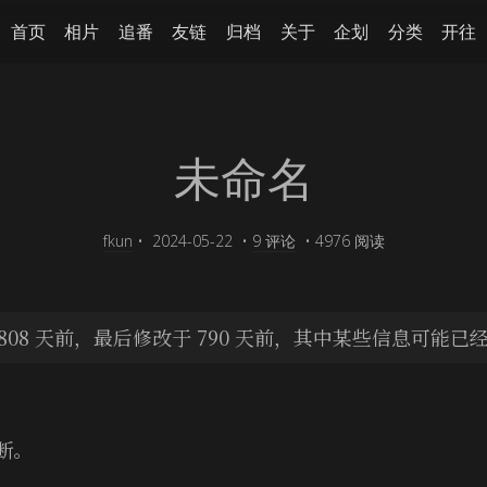
首页
相片
追番
友链
归档
关于
企划
分类
开往
未命名
fkun
•
2024-05-22
•
9 评论
•
4976 阅读
808 天前，最后修改于 790 天前，其中某些信息可能已
断。