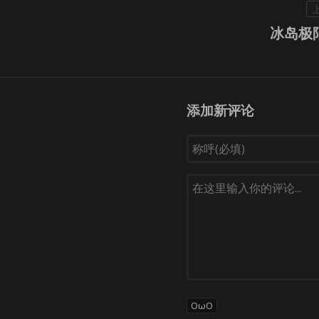
冰岛极
添加新评论
OωO