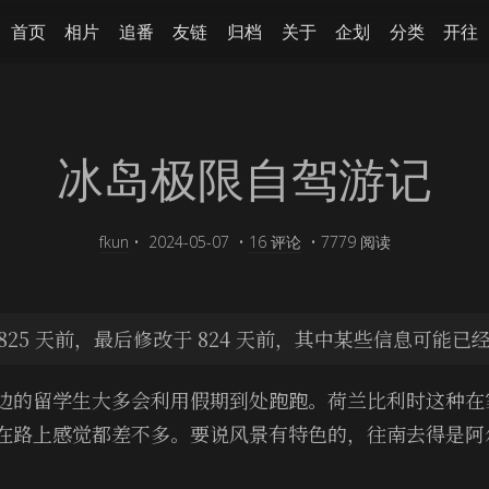
首页
相片
追番
友链
归档
关于
企划
分类
开往
冰岛极限自驾游记
fkun
•
2024-05-07
•
16 评论
•
7779 阅读
825 天前，最后修改于 824 天前，其中某些信息可能已
边的留学生大多会利用假期到处跑跑。荷兰比利时这种在
在路上感觉都差不多。要说风景有特色的，往南去得是阿