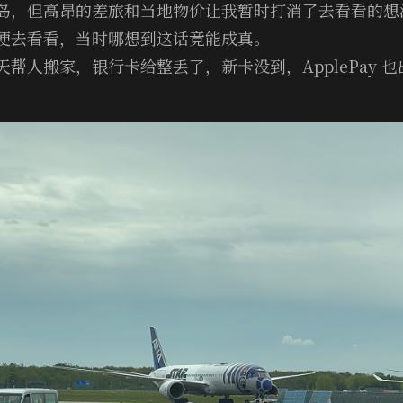
岛，但高昂的差旅和当地物价让我暂时打消了去看看的想
便去看看，当时哪想到这话竟能成真。
帮人搬家，银行卡给整丢了，新卡没到，Ap­ple­Pay 