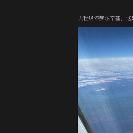
去程经停赫尔辛基，这