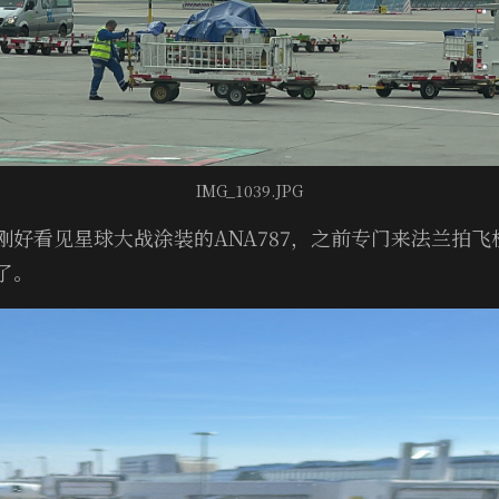
IMG_1039.JPG
刚好看见星球大战涂装的ANA787，之前专门来法兰拍
了。