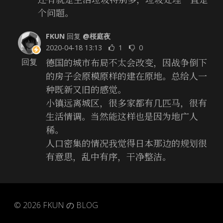
个问题。
FKUN
回复
@桜庭夜
2020-04-18 13:13
1
0
德国的城市布局不太会改变，因战争倒下
回复
的房子会原模原样的建在原地。总给人一
种既新又旧的感觉。
小镇远离城区，很多家都有几匹马，很有
生活情调。当然能这样也是因为地广人
稀。
人口密集的情况我觉得日本那边的规划很
有意思，乱中有序，干净整洁。
© 2026
FKUN の BLOG