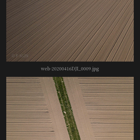
web-20200416DJI_0009.jpg