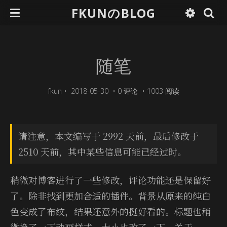
FKUNのBLOG
随笔
fkun
•
2018-05-30
•
0 评论
•
1003 阅读
请注意，本文编写于 2992 天前，最后修改于
2510 天前，其中某些信息可能已经过时。
稍微对博客进行了一些修改，评论功能还是保留好
了。除非找到更加合适的插件。背景从原来的纯白
色变成了布纹，结果还意外的挺好看的。标题也稍
微换了一下动画样式，大小也改了一下。关于