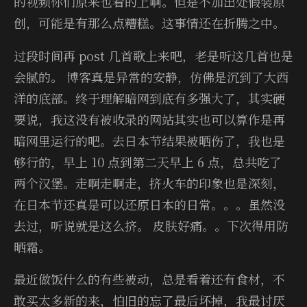
的视频你们原来也看的上啊。但是不加出处假装原
创，可能是有那么点糟糕。这事情还在折腾之中。
过段时间再 post 几首歌上来吧，老是听这几首也是
会腻的。 博客真是异常的安静，仿佛是沉到了大西
洋的底部。终于理解暗网到底有多强大了，其实硬
要说，我这没有被收录的网站其实也可以算作是再
暗网里运行的吧。去日本节结果被晒伤了，我也是
够行的，早上 10 点到第二天早上 6 点，总共吃了
两个汉堡。走啊走啊走，挤火车的印象也是深刻，
在日本节还真是可以还原日本的日常。。。虽然没
去过，听说就是这么挤。 皮肤好痛。。下次得用防
晒霜。
最近做饭什么的有些被动，总是看着还有食材，不
敢买太多新的来，怕旧的忘了最后坏掉，我最讨厌