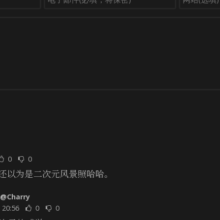
0
0
还以为是二次元风景照哈哈。
@Charry
 20:56
0
0