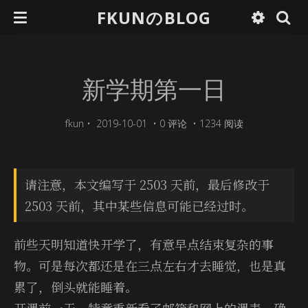
FKUNのBLOG
新学期第一日
fkun
•
2019-10-01
•
0 评论
•
1234 阅读
请注意，本文编写于 2503 天前，最后修改于
2503 天前，其中某些信息可能已经过时。
前些天明知道快开学了，有意早点结束复杂的事
物。可是每次都还是在三点左右才去睡觉，也是真
累了，倒头就能睡着。
开课前一天，特意重新看了邮箱和网上的课表，确