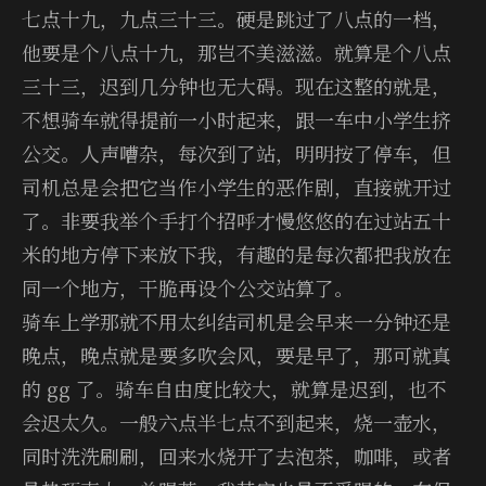
七点十九，九点三十三。硬是跳过了八点的一档，
他要是个八点十九，那岂不美滋滋。就算是个八点
三十三，迟到几分钟也无大碍。现在这整的就是，
不想骑车就得提前一小时起来，跟一车中小学生挤
公交。人声嘈杂，每次到了站，明明按了停车，但
司机总是会把它当作小学生的恶作剧，直接就开过
了。非要我举个手打个招呼才慢悠悠的在过站五十
米的地方停下来放下我，有趣的是每次都把我放在
同一个地方，干脆再设个公交站算了。
骑车上学那就不用太纠结司机是会早来一分钟还是
晚点，晚点就是要多吹会风，要是早了，那可就真
的 gg 了。骑车自由度比较大，就算是迟到，也不
会迟太久。一般六点半七点不到起来，烧一壶水，
同时洗洗刷刷，回来水烧开了去泡茶，咖啡，或者