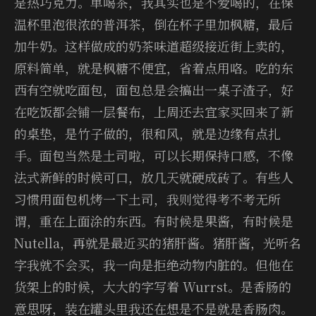
是热巧克力。单喝茶，我其实也是不爱喝的，在保
温杯里泡很浓的普洱茶，倒在杯子里加枫糖，最后
加牛奶。这样做成的奶茶味道超级接近街上卖的，
原料简单，就是枫糖不便宜，省着点用咯。吃的东
西有空就吃面包，面包总是会搞出一桌子渣子，好
在吃饭都会铺一层餐布，上周还去宜家买回来了新
的桌垫，是竹子做的，很和风，就是边缘有点扎
手。面包当然是土司啦，可以长期保持口感，不像
法式新鲜的时候可口，放几天就硬成砖了。有些人
习惯用面包机烤一下土司，我则觉得考不考无所
谓，重在上面涂的东西。有时候是果酱，有时候是
Nutella，再就是最近买的猪肝酱。猪肝酱，光听名
字我就不会买，我一向是拒绝动物内脏的。但他在
货架上的时候，大大的字写着 Wurrst。是香肠的
意思呀，装在罐头里我还在想是不是就是香肠肉。