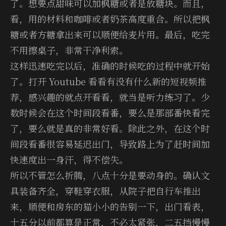
了。想要点甜味可以加枫糖或者是放糖块。而且，
看，用的材料和咖啡或者奶茶高度重合。所以把枫
糖或者方糖拿出来可以顺便给麦片用。最后，吃完
不用擦桌子，非常干净利索。
这样迅速吃完以后，准确的时候吃的过程中就开始
了。打开 Youtube 看看有没有什么新的短视频推
荐，感兴趣的就点开看看，就当是听力练习了。少
数时候会在这个时间段看番，要么是那部番快看完
了，要么就是真的非常好看。除此之外，在这个时
间段看番很容易延迟出门，导致路上为了赶时间加
快速度出一身汗，得不偿失。
所以不管怎么折腾，八点十分是要动身的。确认文
具装备齐全，穿鞋穿衣服，从院子把自行车推出
来，顺便和房东的猫小小的告别一下，出门看表，
十五分以前都算是正常，不必太紧张，二五挡慢慢