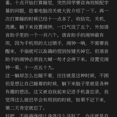
番。十点开始打算睡觉，突然同学要咨询视频配字
幕的问题，趁着电脑没关就大致介绍了一下。再一
次打算睡的时候已经十一点多了，收拾完，关机，
洗漱。躺下来设置闹钟，一口气设了五个，外加语
音助手里的一个一共六个。语音助手的闹钟最有
用，因为手机用的太过顺手，闹钟一响，不需要我
醒来，手指就可以准确的捏到按键关掉它。但语音
助手的闹钟必须我大喊一句才会停下来。设置完闹
钟一看，十一点五十九。
这一躺却怎么也睡不着，往往就是这种时候，不困
但是想让自己睡着的时候，躺下来脑子里就是各种
有趣的想法。这又被迫我起来记进手机备忘录，我
觉得这么做迟早会有用到的时候，如果不记下来，
第二天肯定就忘了。
好吧，不能再继续让身体这么活跃了，办法就是自