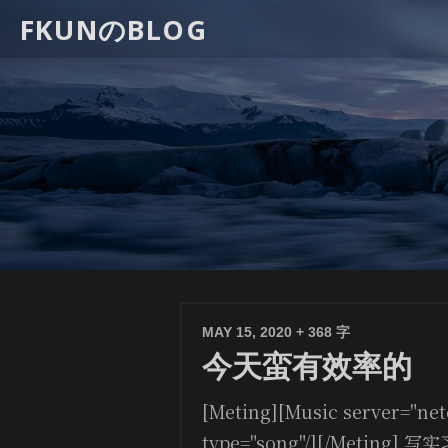
FKUNのBLOG
MAY 15, 2020
+ 368 字
今天蛮有效率的
[Meting][Music server="net
type="song"/][/Metin