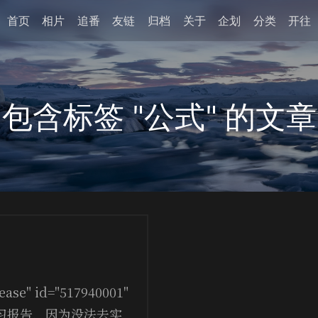
首页
相片
追番
友链
归档
关于
企划
分类
开往
包含标签 "公式" 的文章
ease" id="517940001"
g] 写实习报告，因为没法去实